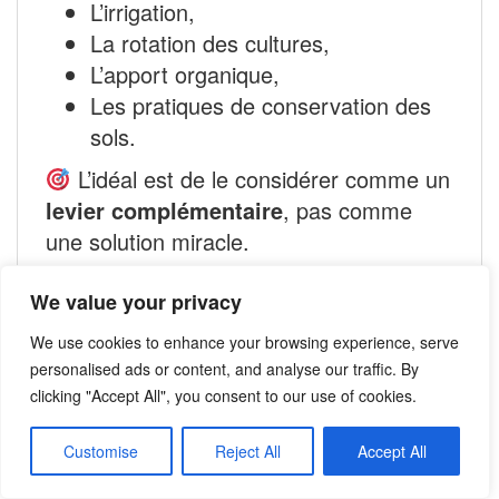
L’irrigation,
La rotation des cultures,
L’apport organique,
Les pratiques de conservation des
sols.
L’idéal est de le considérer comme un
levier complémentaire
, pas comme
une solution miracle.
We value your privacy
Exemples concrets
d’utilisation réussie
We use cookies to enhance your browsing experience, serve
personalised ads or content, and analyse our traffic. By
Exemple 1 – Maïs sous stress hydrique
clicking "Accept All", you consent to our use of cookies.
Dans une zone sujette aux sécheresses
(Occitanie), l’usage d’un extrait d’algues
Customise
Reject All
Accept All
en pulvérisation foliaire en début de