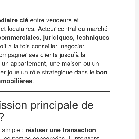
diaire clé
entre vendeurs et
 et locataires. Acteur central du marché
ommerciales, juridiques, techniques
it à la fois conseiller, négocier,
compagner ses clients jusqu’à la
ur un appartement, une maison ou un
ier joue un rôle stratégique dans le
bon
mmobilières
.
ission principale de
?
t simple :
réaliser une transaction
les parties concernées. Il intervient