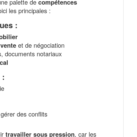
 une palette de
compétences
oici les principales :
ues :
obilier
 vente
et de négociation
cs, documents notariaux
cal
 :
ie
gérer des conflits
oir
travailler sous pression
, car les