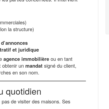
commerciales)
lon la structure)
n d’annonces
tif et juridique
ne
agence immobilière
ou en tant
it obtenir un
mandat
signé du client,
arches en son nom.
u quotidien
e pas de visiter des maisons. Ses